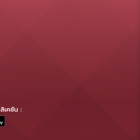
ิเคชัน :