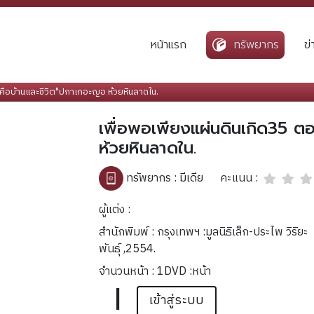
หน้าแรก
ทรัพยากร
ข
าคือบ้านและชีวิต"ปกาเกอะญอ ห้วยหินลาดใน.
เพื่อพอเพียงแผ่นดินเกิด35 ต
ห้วยหินลาดใน.
คะแนน :
ทรัพยากร :
มีเดีย
ผู้แต่ง :
สำนักพิมพ์ : กรุงเทพฯ :มูลนิธิเล็ก-ประไพ วิริยะ
พันธุ์ ,2554.
จำนวนหน้า : 1DVD :หน้า
|
เข้าสู่ระบบ