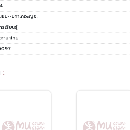
4.
ชุมชน--ปกาเกอะญอ.
ารเรียนรู้.
ดีภาษาไทย
D097
าน
: