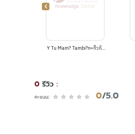
ธุ์ =The
Y Tu Mam? Tambi?n=กิ๊วก๊าว
gnolia
ชวนสาวไปพัก
.
ร้อน[DVD]/20th Century
Fox.
0
รีวิว
:
0
/5.0
คะแนน: