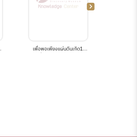
พ
เพื่อพอเพียงแผ่นดินเกิด14
เพื่อพอเ
ตอนฟื้นตัวตนคนยวนนอกล้าน
ตอนคน
นา.