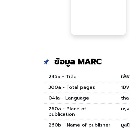
ข้อมูล MARC
245a - Title
เพื่
300a - Total pages
1DV
041a - Language
tha
260a - Place of
กรุ
publication
260b - Name of publisher
มูลน