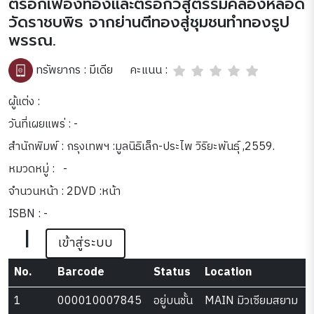
ตรอกเฟื่องทองและตรอกวิสูตรริมคลองหลอด
วัดราชบพิธ จากย่านตีทองสู่ชุมชนทำทองรูป
พรรณ.
คะแนน :
ทรัพยากร :
มีเดีย
ผู้แต่ง :
วันที่เผยแพร่ : -
สำนักพิมพ์ : กรุงเทพฯ :มูลนิธิเล็ก-ประไพ วิริยะพันธุ์ ,2559.
หมวดหมู่ :
-
จำนวนหน้า : 2DVD :หน้า
ISBN : -
|
เข้าสู่ระบบ
No.
Barcode
Status
Location
1
000010007845
อยู่บนชั้น
MAIN มิวเซียมสยาม