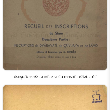
ประชุมศิลาจารึก ภาคที่ ๒ จารึก ทวารวดี ศรีวิชัย ละโว้