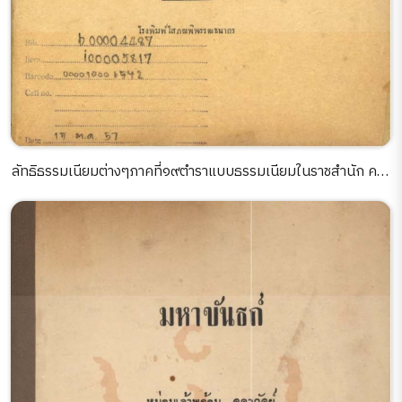
ลัทธิธรรมเนียมต่างๆภาคที่๑๙ตำราแบบธรรมเนียมในราชสำนัก ครั้ง
กรุงศรีอยุธยา