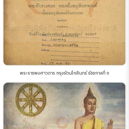
พระราชพงศาวดาร กรุงรัตนโกสินทร์ รัชชกาลที่ ๑