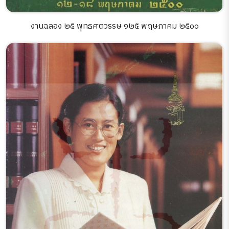
งานฉลอง ๒๕ พุทธศตวรรษ ๑๒๕ พฤษภาคม ๒๕๐๐