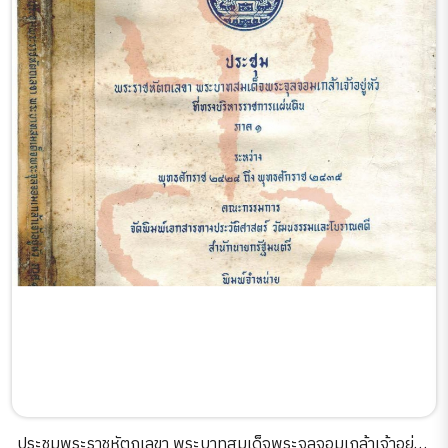
ประชุมพระราชหัตถเลขา พระบาทสมเด็จพระจุลจอมเกล้าเจ้าอยู่หัว