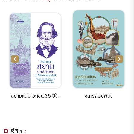
สยามแต่ปางก่อน 35 ปีใน
ชลารักษ์บพิตร
บางกอกของหมอบรัดเลย์
(พ.3) (ปรับปรุงใหม่)
0
รีวิว
: