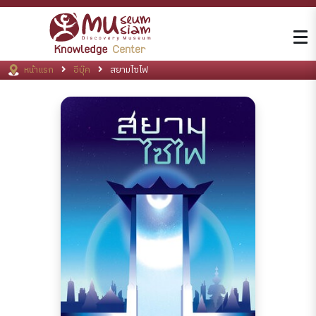
หน้าแรก
อีบุ๊ค
สยามไซไฟ