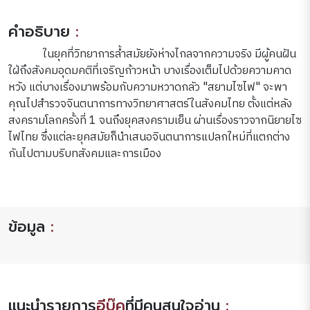
คำอธิบาย
:
ในยุคที่วิทยาการล้ำสมัยยังห่างไกลจากความจริง มีผู้คนฝัน
ใฝ่ถึงสังคมอุดมคติที่เจริญก้าวหน้า บางเรื่องเต็มไปด้วยความคาด
หวัง แต่บางเรื่องมาพร้อมกับความหวาดกลัว "สยามไซไฟ" จะพา
คุณไปสำรวจจินตนาการทางวิทยาศาสตร์ในสังคมไทย ตั้งแต่หลัง
สงครามโลกครั้งที่ 1 จนถึงยุคสงครามเย็น ผ่านเรื่องราวจากนิยายไซ
ไฟไทย ซึ่งแต่ละยุคสมัยก็นำเสนอจินตนาการแปลกใหม่ที่แตกต่าง
กันไปตามบริบทสังคมและการเมือง
ข้อมูล
:
แนะนำรายการ
อีบุ๊ค
ที่มีคนสนใจอ่าน
: