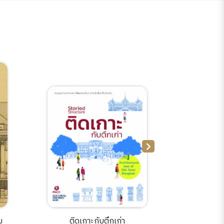
ม
ติดเกาะกับตึกเก่า
รอบเกาะ 