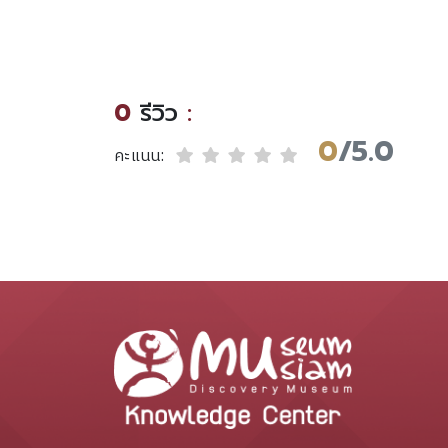
ค์
ป
0
รีวิว
:
0
/5.0
คะแนน: