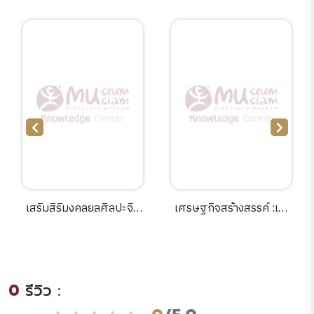
เสริมสิริมงคลยลศิลปะจีน
เศรษฐกิจสร้างสรรค์ :เขา
9 วัดไทยในกรุงเทพฯ /
มั่งคั่งจากความคิดกัน
ศานติ ภักดีคำ.
อย่างไร /คุณากร วาณิชย์
วิรุฬห์, ผู้แปล.
0
รีวิว
: