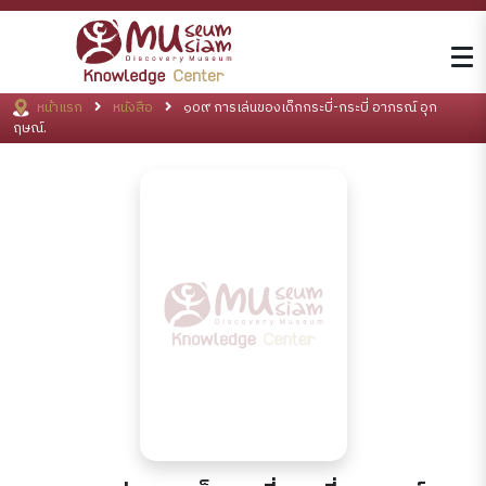
หน้าแรก
หนังสือ
๑๐๙ การเล่นของเด็กกระบี่-กระบี่ อาภรณ์ อุก
ฤษณ์.