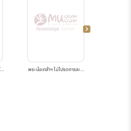
์
พระนั่งเกล้าฯ ไม่โปรดการละคร
ประวัติต้
น
แต่เป็นยุคทองของวรรณคดี /
วชิรา
ธนโชติ เกียรติณภัทร.
า,