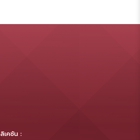
ิเคชัน :