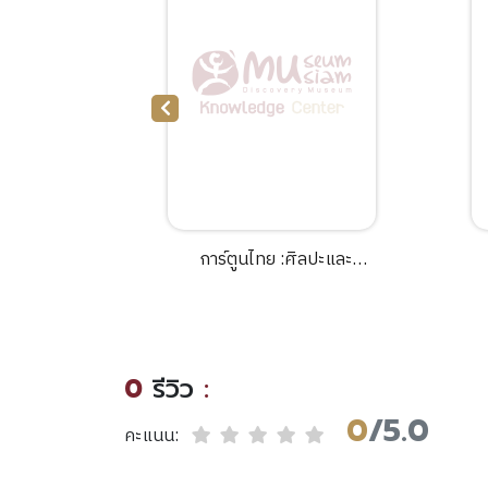
come :the
การ์ตูนไทย :ศิลปะและ
sabilities
ประวัติศาสตร์ นิโคลาส เวร์
"
eums.
สแตปเปิน ; ชนิดา อรวัฒนา
นนท์, แปล.
0
รีวิว
:
0
/5.0
คะแนน: