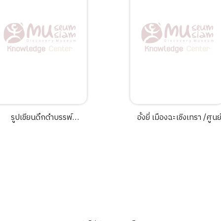
รูปเขียนดึกดำบรรพ์
อั้งยี่ เมืองฉะเชิงเทรา /ศูนย
สุวรรณภูมิ" 3,000 ปีมาแล้ว
ศิลปะ วัฒนธรรมและท้องถิ่
ต้นแบบงานช่างเขียนปัจจุบัน
มหาวิทยาลัยราชภัฏราช
อพิสิทธิ์ ธีระจารุวรรณ.
นครินทร์ ; ประเสริฐ ศีลรัตน
เนื้อเรื่อง ; อาทิตย์ อาวากุล,
ภาพประกอบ.