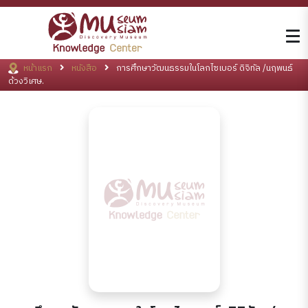
หน้าแรก
หนังสือ
การศึกษาวัฒนธรรมในโลกไซเบอร์ ดิจิทัล /นฤพนธ์
ด้วงวิเศษ.