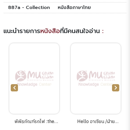
887a - Collection
หนังสือภาษาไทย
แนะนำรายการ
หนังสือ
ที่มีคนสนใจอ่าน
:
พิพิธภัณฑ์รถไฟ :the
Hello อาเซียน /ฝ่าย
state railway of
วิชาการบริษัทสกายบุ๊กส์ ;