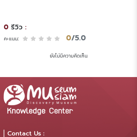
thailand museum /เฉลิม
ผู้เรียบเรียง [โดย] กฤชกร
พงศ์ นัยวัฒน์.
เพชรนอก.
0
รีวิว
:
0
/5.0
คะแนน:
ยังไม่มีความคิดเห็น
Contact Us :