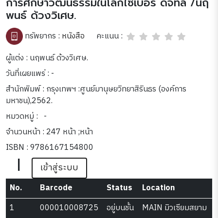
การศึกษาวัฒนธรรมในโลกไซเบอร์ ดิจิทัล /นฤ
พนธ์ ด้วงวิเศษ.
คะแนน :
ทรัพยากร :
หนังสือ
ผู้แต่ง : นฤพนธ์ ด้วงวิเศษ.
วันที่เผยแพร่ : -
สำนักพิมพ์ : กรุงเทพฯ :ศูนย์มานุษยวิทยาสิรินธร (องค์การ
มหาชน),2562.
หมวดหมู่ :
-
จำนวนหน้า : 247 หน้า ;หน้า
ISBN : 9786167154800
|
เข้าสู่ระบบ
No.
Barcode
Status
Location
1
000010008725
อยู่บนชั้น
MAIN มิวเซียมสยาม