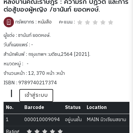
หลังบ้านคณะราษฎร : ความรัก ปฏิวัติ และการ
ต่อสู้ของผู้หญิง /ชานันท์ ยอดหงษ์.
คะแนน :
ทรัพยากร :
หนังสือ
ผู้แต่ง : ชานันท์ ยอดหงษ์.
วันที่เผยแพร่ : -
สำนักพิมพ์ : กรุงเทพฯ :มติชน,2564 [2021].
หมวดหมู่ :
-
จำนวนหน้า : 12, 370 หน้า :หน้า
ISBN : 9789740217374
|
เข้าสู่ระบบ
No.
Barcode
Status
Location
1
000010009094
อยู่บนชั้น
MAIN มิวเซียมสยาม
Rating