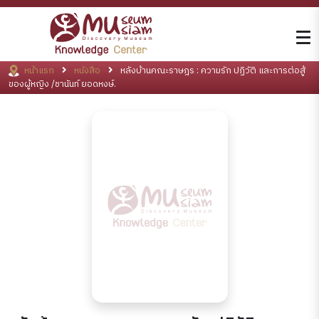
หน้าแรก
หนังสือ
หลังบ้านคณะราษฎร : ความรัก ปฏิวัติ และการต่อสู้
ของผู้หญิง /ชานันท์ ยอดหงษ์.