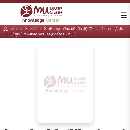
หน้าแรก
หนังสือ
นักมานุษยวิทยาเดินดิน ปฏิบัติการสร้างความรู้ฉบับ
ชุมชน / ศูนย์มานุษยวิทยาสิรินธร(องค์การมหาชน).