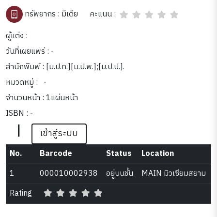
คะแนน :
ทรัพยากร :
มีเดีย
ผู้แต่ง :
วันที่เผยแพร่ : -
สำนักพิมพ์ : [ม.ป.ท.][ม.ป.พ.];[ม.ป.ป.].
หมวดหมู่ :
-
จำนวนหน้า : 1แผ่นหน้า
ISBN : -
|
เข้าสู่ระบบ
No.
Barcode
Status
Location
1
000010002938
อยู่บนชั้น
MAIN มิวเซียมสยาม
Rating