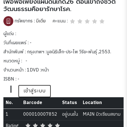
เพื่อพอเพียงแผ่นดินเกิด26 ตอนเข้าถึงชีวิต
วัฒนธรรมคือยารักษาโรค.
คะแนน :
ทรัพยากร :
มีเดีย
ผู้แต่ง :
วันที่เผยแพร่ : -
สำนักพิมพ์ : กรุงเทพฯ :มูลนิธิเล็ก-ประไพ วิริยะพันธุ์ ,2553.
หมวดหมู่ :
-
จำนวนหน้า : 1DVD :หน้า
ISBN : -
|
เข้าสู่ระบบ
No.
Barcode
Status
Location
1
000010007852
อยู่บนชั้น
MAIN มิวเซียมสยาม
Rating