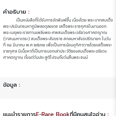
คำอธิบาย
:
เป็นหนังสือที่ได้รับการจัดพิมพ์ขึ้น เนื่องโดย พระบาทสมเด็จ
พระปรมินทรมหาภูมิพลอดุลยเดช เสด็จพระราชกุศลในงานออก
พระเมรุพระราชทานเพลิงพระศพสมเด็จพระอริยวงศาคตญาณ
(วาสนมหาเถระ) สมเด็จพระสังฆราช สกลมหาสังฆปริณายก ในวัน
ที่ ๑๘ มีนาคม พ.ศ.๒๕๓๒ เพื่อเป็นการน้อมอุทิศถวายโดยเสด็จพระ
ราชกุศล มีเนื้อหาที่เป็นการบอกเล่าประวัติของสมเด็จพระอริยวง
ศาคตญาณ ตั้งแต่วันประสูติไปจนถึงวันสิ้นพระชนม์
ข้อมูล
:
แนะนำรายการ
E-Rare Book
ที่มีคนสนใจอ่าน
: