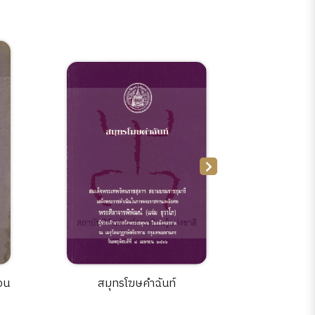
อน
สมุทรโฆษคำฉันท์
บันทึกเร
ไทยสมั