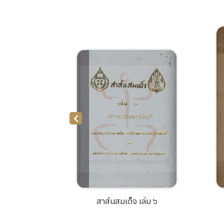
๑ (เล่มบาง)
สาส์นสมเด็จ เล่ม ๖