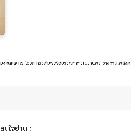
ขตมงคลและหระโอรส ทรงพิมพ์เพื่อบรรณาการในงานพระราชทานเพลิงศพห
คนสนใจอ่าน
: