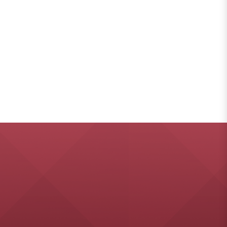
รัตนโกสิน