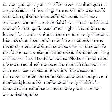
ประสบการณ์อันทรงคุณค่า เราวิ่งไล่ตามจังหวะชีวิตในปัจจุบัน ทว่า
สะดุดล้มซ้ำแล้วซ้ำเล่าเพราะข้อมูลและภาระหน้าที่มากมายที่กองไร้
ระเบียบ โลกยุคใหม่กลืนกินเราจนไม่เหลือเวลาและเรี่ยวแรงจะ
วางแผนถึงอนาคตที่เราวาดฝันอีกต่อไป ไรเดอร์ แคร์รอลล์ ได้คิดค้น
ระบบบันทึกแบบ “บุลเล็ตเจอร์นัล” หรือ “บูโจ” ซึ่งกลายเป็นกระแส
โด่งดังทั่วโลก และนำทางให้คนจำนวนมากกลับมาควบคุมชีวิตตนเอง
ได้อีกครั้ง ผ่านเครื่องมืออนาล็อกที่จะช่วยจัดระเบียบชีวิตและการ
ทำงานในยุคดิจิทัล เพื่อให้คุณทำงานน้อยลงแต่ประสบความสำเร็จ
มากขึ้น จัดการสารพัดข้อมูลที่อัดแน่นในหัว และโฟกัสกับสิ่งที่สำคัญ
ต่อชีวิตอย่างแท้จริง The Bullet Journal Method: วิถีบันทึกแบบ
บูโจ เหมาะสำหรับใครก็ตามที่อยากจัดระเบียบชีวิต นักสร้างสรรค์ที่
ต้องการกรอบชัดเจน หรือคนที่กำลังค้นหาเป้าหมายของตน
ท่ามกลางกระแสดิจิทัลอันท่วมท้น หนังสือเล่มนี้จะเปลี่ยนคุณจากที่
เคยเป็นแค่ผู้โดยสาร ให้กลายเป็นกัปตันที่ควบคุมชีวิตได้ดั่งใจ
ปรารถนา ผ่านการบันทึกอดีต จัดระเบียบปัจจุบัน และออกแบบ
อนาคตด้วยมือคุณเอง