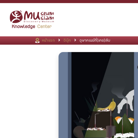
หน้าแรก
อีบุ๊ค
อุษาคเนย์ที่(เคย)ลับ