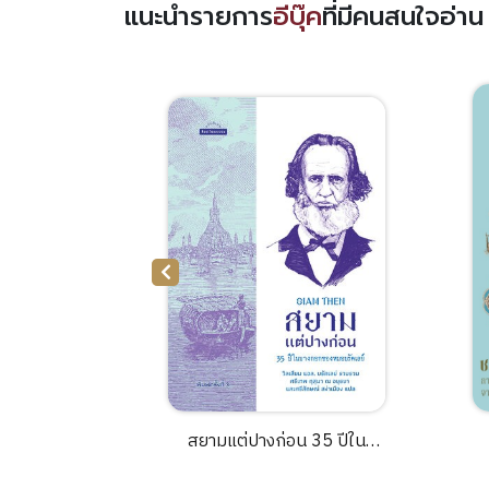
แนะนำรายการ
อีบุ๊ค
ที่มีคนสนใจอ่า
ดเลือดและ
สยามแต่ปางก่อน 35 ปีใน
กักกันไทย
บางกอกของหมอบรัดเลย์ (พ.3)