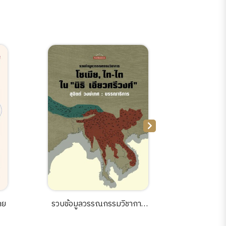
ทย
รวบข้อมูลวรรณกรรมวิชาการ
ฉากสำคั
โซเมีย, ไทไต ใน "นิธิ เอียวศรี
ประวัติ