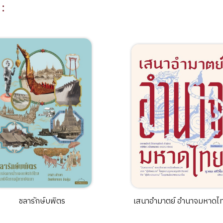
น
:
ชลารักษ์บพิตร
เสนาอำมาตย์ อำนาจมหาดไ