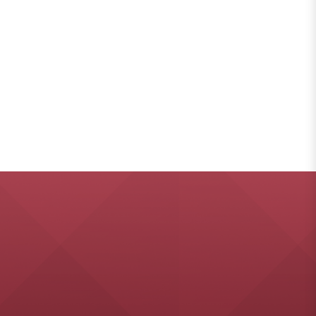
วงศ์"