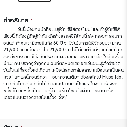
คำอธิบาย
:
วันนี้ น้อยคนนักที่จะไม่รู้จัก ‘ซีรีส์ฮอร์โมน’ และถ้ารู้จักซีรีส์
เรื่องนี้ ก็ต้องรู้จักผู้กำกับ ผู้สร้างสรรค์ซีรีส์คนนี้ ย้ง-ทรงยศ สุขมาก
อนันต์ ถ้าคนเรามีอายุยืนถึง 60 ปี จะมีวันในการใช้ชีวิตอยู่ประมาณ
21,900 วัน แน่นอนว่าใน 21,900 วัน ไม่ได้มีแต่วันดีๆ วันที่แย่ที่สุด
ของย้ง-ทรงยศ ก็คือวันประกาศผลสอบเข้ามหาวิทยาลัย “กลุ่มเพื่อน
มี 12 คน ปรากฏว่าทุกคนเอนท์ติดหมดเลย ยกเว้นผม...รู้สึกว่าชีวิต
วันนั้นแย่ที่สุดตั้งแต่เกิดมา เหมือนโลกเราล่มสลาย เหมือนเราเป็นคน
ห่วย” เล่าแค่นี้ก่อนดีกว่า -- อยากอ่านเต็มๆ ต้องคลิกไป Muse Idol
วันดี-วันไม่ดี-วันดี-วันไม่ดี ผลัดเปลี่ยนมาเป็นแขกในชีวิต เรื่องราว
หนึ่งที่ในวัยหนึ่งเป็นความรู้สึก ‘มหึมา’ พอวันผ่าน...วัยผ่าน เรื่อง
เดียวกันนั้นอาจกลายเป็นเรื่อง ‘จิ๋วๆ’