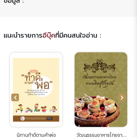
ข้อมูล
:
แนะนำรายการ
อีบุ๊ค
ที่มีคนสนใจอ่าน
:
นิทานทำดีตามคำพ่อ
วัฒนธรรมอาหารไทยจาก