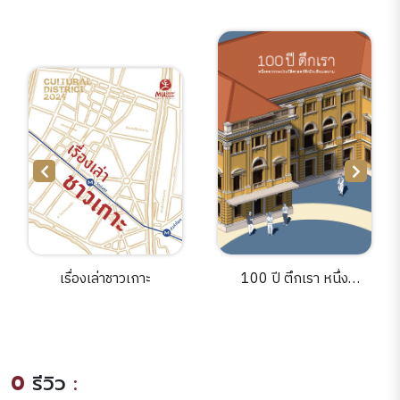
100 ปี ตึกเรา หนึ่ง
สถาปัตยกรรมมิวเซียม
ศตวรรษประวัติศาสตร์ตึก
สยาม
มิวเซียมสยาม
0
รีวิว
: