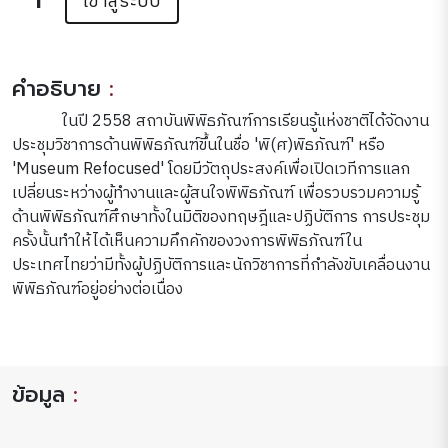
เข้าสู่ระบบ
คำอธิบาย
:
ในปี 2558 สถาบันพิพิธภัณฑ์การเรียนรู้แห่งชาติได้จัดงาน
ประชุมวิชาการด้านพิพิธภัณฑ์ขึ้นในชื่อ 'พิ(ศ)พิธภัณฑ์' หรือ
'Museum Refocused' โดยมีวัตถุประสงค์เพื่อเปิดเวทีการแลก
เปลี่ยนระหว่างผู้ทำงานและผู้สนใจพิพิธภัณฑ์ เพื่อรวบรวมความรู้
ด้านพิพิธภัณฑ์ศึกษาทั้งในมิติของทฤษฎีและปฏิบัติการ การประชุม
ครั้งนั้นทำให้ได้เห็นความคึกคักของวงการพิพิธภัณฑ์ใน
ประเทศไทยว่ามีทั้งผู้ปฏิบัติการและนักวิชาการที่กำลังขับเคลื่อนงาน
พิพิธภัณฑ์อยู่อย่างต่อเนื่อง
ข้อมูล
: