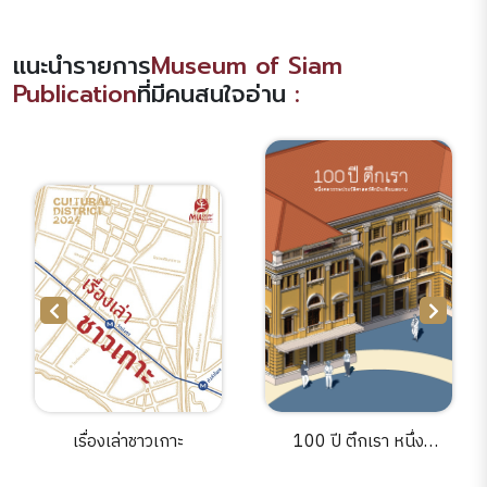
แนะนำรายการ
Museum of Siam
Publication
ที่มีคนสนใจอ่าน
:
าชาวเกาะ
100 ปี ตึกเรา หนึ่ง
สถาปัตยกรรมมิ
ศตวรรษประวัติศาสตร์ตึก
สยาม