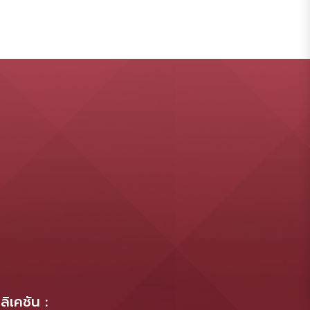
ิเคชัน :