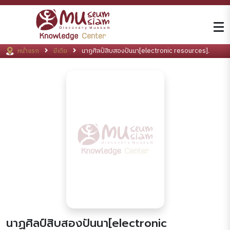
หน้าแรก
มีเดีย
นาฏศิลป์สิบสองปันนา[electronic resources].
นาฏศิลป์สิบสองปันนา[electronic